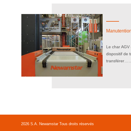
Manutentio
Le char AGV 
dispositif de
transférer…
2026 S.A. Newamstar Tous droits réservés