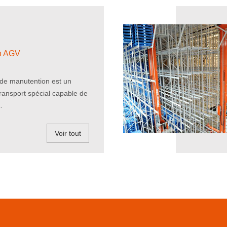
n AGV
de manutention est un
 transport spécial capable de
…
Voir tout