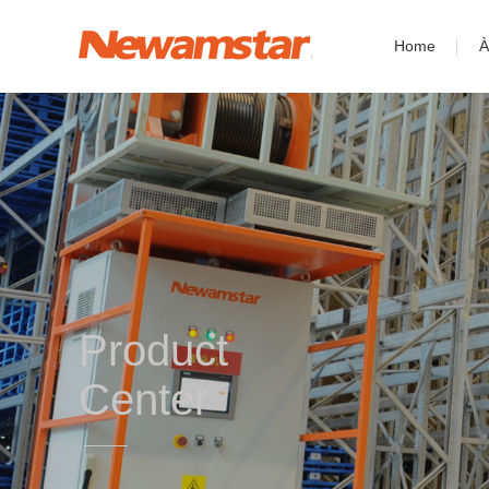
Home
À
Product
Center