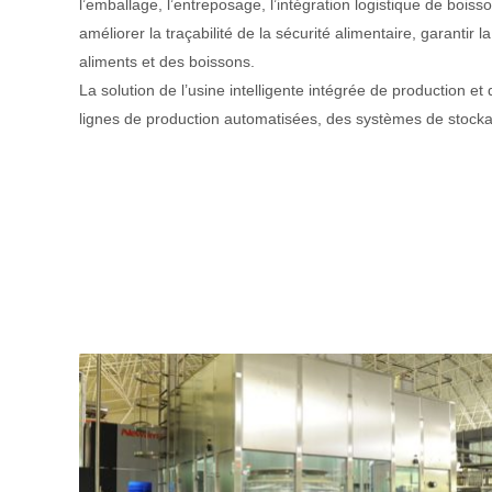
l’emballage, l’entreposage, l’intégration logistique de boiss
améliorer la traçabilité de la sécurité alimentaire, garantir la
aliments et des boissons.
La solution de l’usine intelligente intégrée de production 
lignes de production automatisées, des systèmes de stocka
d’automatisation intelligente et des systèmes de traitement d
principaux composants du système, l’identification des don
stockage, les expérimentations, la production, l’entreposage
transports et la collection de piste, elle peut aussi exécuter
dans l’approvisionnement, la production, la vente, la circulat
aspects.
Le plus point le plus fort du programme est sans aucun doute
systèmes de traitement de l’information, il est la clé pour 
des systèmes de stockage et des systèmes de gestion de l’
système de contrôle centralisé, le terminal par le serveur, 
terminal de surveillance de ligne d’emballage, le terminal de
logistique terminaux qui sont connectés via Ethernet, le p
ressources tout en réalisant terminal de gestion ERP.