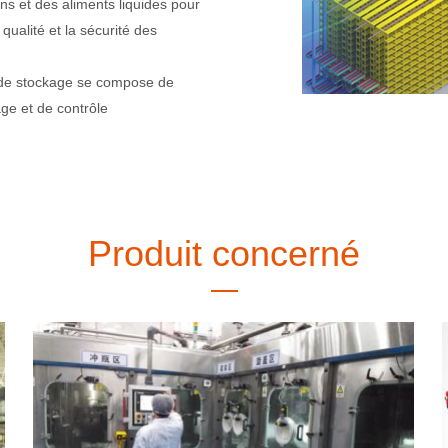
ons et des aliments liquides pour
 qualité et la sécurité des
et de stockage se compose de
ge et de contrôle
e l’information tels que les trois
nées peuvent être mis dans le
, de la logistique et des
 la gestion du cycle de vie entier
ion, les services et d’autres
Produit concerné
 le contrôle intelligent et des
réaliser des systèmes d’emballage,
entreprise est transparente. Le
le terminal de sauvegarde, le
 surveillance et de gestion de la
artage des données et des